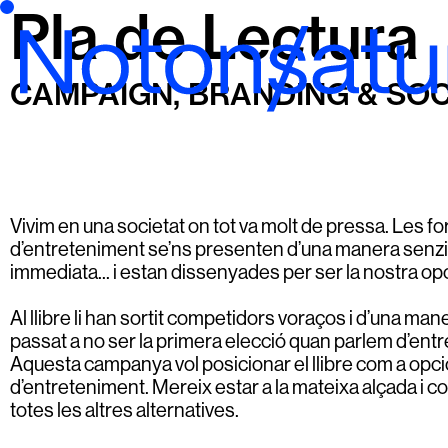
Pla de Lectura
CAMPAIGN, BRANDING & SOC
Vivim en una societat on tot va molt de pressa. Les f
d’entreteniment se’ns presenten d’una manera senzil
immediata... i estan dissenyades per ser la nostra op
Al llibre li han sortit competidors voraços i d’una man
passat a no ser la primera elecció quan parlem d’ent
Aquesta campanya vol posicionar el llibre com a opci
d’entreteniment. Mereix estar a la mateixa alçada i 
totes les altres alternatives.