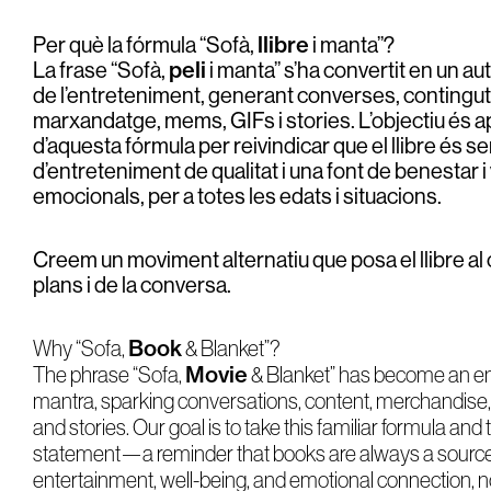
Per què la fórmula “Sofà,
llibre
i manta”?
La frase “Sofà,
peli
i manta” s’ha convertit en un au
de l’entreteniment, generant converses, contingut
marxandatge, mems, GIFs i stories. L’objectiu és 
d’aquesta fórmula per reivindicar que el llibre és 
d’entreteniment de qualitat i una font de benestar i
emocionals, per a totes les edats i situacions.
Creem un moviment alternatiu que posa el llibre al
plans i de la conversa.
Book
Why “Sofa,
& Blanket”?
Movie
The phrase “Sofa,
& Blanket” has become an e
mantra, sparking conversations, content, merchandise
and stories. Our goal is to take this familiar formula and tu
statement—a reminder that books are always a source 
entertainment, well-being, and emotional connection, 