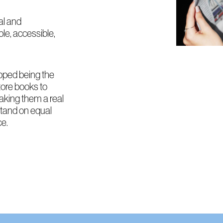
al and
le, accessible,
pped being the
tore books to
aking them a real
stand on equal
ce.