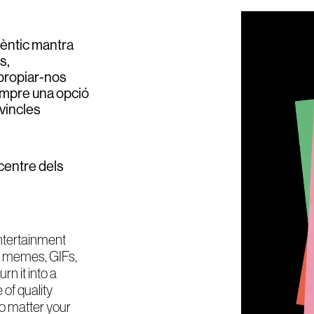
tèntic mantra
s,
apropiar-nos
sempre una opció
 vincles
 centre dels
ntertainment
, memes, GIFs,
rn it into a
of quality
no matter your