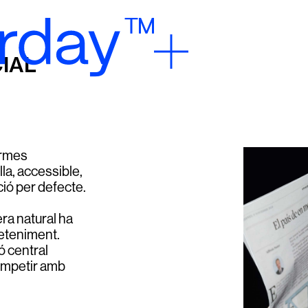
IAL
ormes
la, accessible,
ció per defecte.
era natural ha
reteniment.
ó central
competir amb